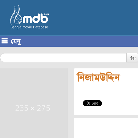
মেনু
Skip to content
খুঁজুন
নিজামউদ্দিন