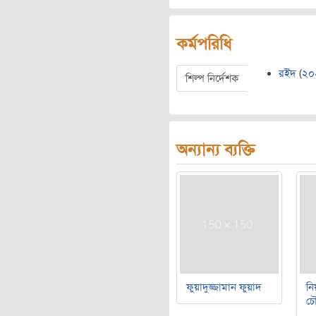
কর্মপরিধি
রইদ
(
২০
শিল্প নির্দেশক
অন্যান্য ব্যক্তি
ফুয়াদুজ্জামান ফুয়াদ
নি
চৌ