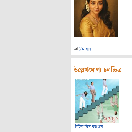
১টি ছবি
উল্লেখযোগ্য চলচ্চিত্র
লিটল মিস ক্যাওস