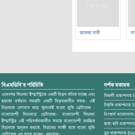
আলেয়া বারী
সা
বিএমডিবি’র পরিচিতি
দর্শক মতামত
এদেশের সিনেমা ইন্ডাস্ট্রিতে একটি বিপ্লব ঘটতে যাচ্ছে এবং
বিজলী
প্রকাশনায়
হয়তো বর্তমান সময়টা একটি বিপ্লবকালীন সময়। এই
নিয়তি
প্রকাশনায়
S
বিপ্লবকে বেগবান করে তুলতেই বাংলা মুভি ডেটাবেজ -
বাংলাদেশী সিনেমার ডেটাবেজ। বাংলাদেশী সিনেমা
নিঃস্বার্থ ভালোবাসা
ইন্ডাস্ট্রির এই পরিবর্তনকালীন সময়ে বাংলাদেশী চলচ্চিত্র
ছায়া-ছবি
প্রকাশনা
বিপ্লবকে অনুভব করতে, বিপ্লবের সাক্ষী হতে বাংলা মুভি
ডুব
প্রকাশনায়
Bac
ডেটাবেজ এর সাথে থাকুন। ধন্যবাদ।