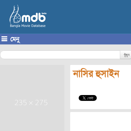
মেনু
Skip to content
খুঁজুন
নাসির হুসাইন