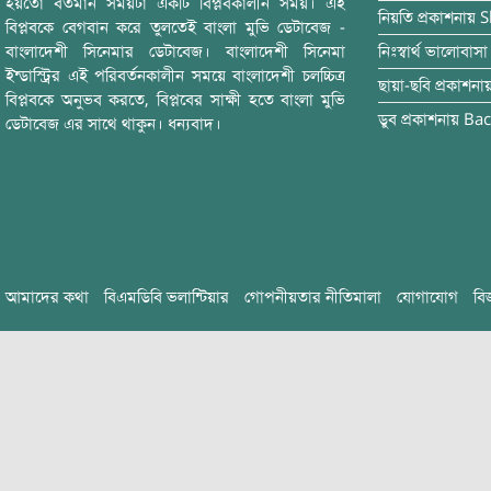
হয়তো বর্তমান সময়টা একটি বিপ্লবকালীন সময়। এই
নিয়তি
প্রকাশনায়
S
বিপ্লবকে বেগবান করে তুলতেই বাংলা মুভি ডেটাবেজ -
বাংলাদেশী সিনেমার ডেটাবেজ। বাংলাদেশী সিনেমা
নিঃস্বার্থ ভালোবাসা
ইন্ডাস্ট্রির এই পরিবর্তনকালীন সময়ে বাংলাদেশী চলচ্চিত্র
ছায়া-ছবি
প্রকাশনা
বিপ্লবকে অনুভব করতে, বিপ্লবের সাক্ষী হতে বাংলা মুভি
ডুব
প্রকাশনায়
Bac
ডেটাবেজ এর সাথে থাকুন। ধন্যবাদ।
আমাদের কথা
বিএমডিবি ভলান্টিয়ার
গোপনীয়তার নীতিমালা
যোগাযোগ
বি