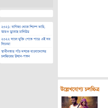
২০২১: বাণিজ্য থেকে শিল্পে ভারি,
আরও ডুবেছে ঢালিউড
২০২২ সালে মুক্তি পেতে পারে এই সব
সিনেমা
স্বাধীনতার পাঁচ দশকে বাংলাদেশের
চলচ্চিত্রের উত্থান-পতন
উল্লেখযোগ্য চলচ্চিত্র