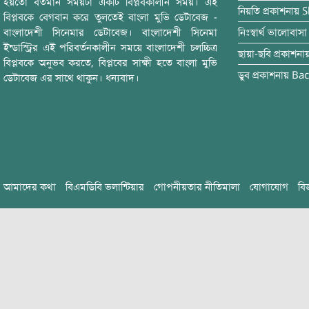
হয়তো বর্তমান সময়টা একটি বিপ্লবকালীন সময়। এই
নিয়তি
প্রকাশনায়
S
বিপ্লবকে বেগবান করে তুলতেই বাংলা মুভি ডেটাবেজ -
বাংলাদেশী সিনেমার ডেটাবেজ। বাংলাদেশী সিনেমা
নিঃস্বার্থ ভালোবাসা
ইন্ডাস্ট্রির এই পরিবর্তনকালীন সময়ে বাংলাদেশী চলচ্চিত্র
ছায়া-ছবি
প্রকাশনা
বিপ্লবকে অনুভব করতে, বিপ্লবের সাক্ষী হতে বাংলা মুভি
ডুব
প্রকাশনায়
Bac
ডেটাবেজ এর সাথে থাকুন। ধন্যবাদ।
আমাদের কথা
বিএমডিবি ভলান্টিয়ার
গোপনীয়তার নীতিমালা
যোগাযোগ
বি