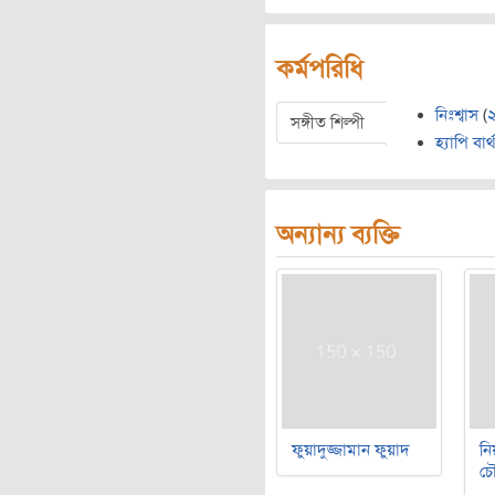
কর্মপরিধি
নিঃশ্বাস
(
সঙ্গীত শিল্পী
হ্যাপি বার
অন্যান্য ব্যক্তি
ফুয়াদুজ্জামান ফুয়াদ
নি
চৌ