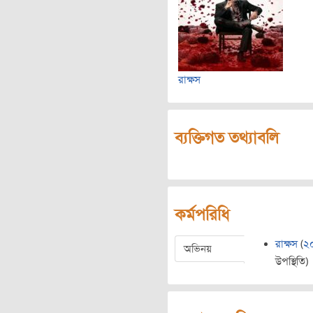
রাক্ষস
ব্যক্তিগত তথ্যাবলি
কর্মপরিধি
রাক্ষস
(
২
অভিনয়
উপস্থিতি)