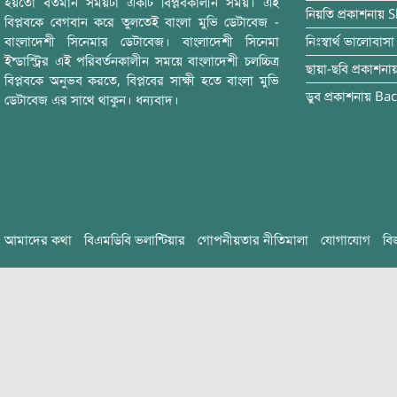
হয়তো বর্তমান সময়টা একটি বিপ্লবকালীন সময়। এই
নিয়তি
প্রকাশনায়
S
বিপ্লবকে বেগবান করে তুলতেই বাংলা মুভি ডেটাবেজ -
বাংলাদেশী সিনেমার ডেটাবেজ। বাংলাদেশী সিনেমা
নিঃস্বার্থ ভালোবাসা
ইন্ডাস্ট্রির এই পরিবর্তনকালীন সময়ে বাংলাদেশী চলচ্চিত্র
ছায়া-ছবি
প্রকাশনা
বিপ্লবকে অনুভব করতে, বিপ্লবের সাক্ষী হতে বাংলা মুভি
ডুব
প্রকাশনায়
Bac
ডেটাবেজ এর সাথে থাকুন। ধন্যবাদ।
আমাদের কথা
বিএমডিবি ভলান্টিয়ার
গোপনীয়তার নীতিমালা
যোগাযোগ
বি