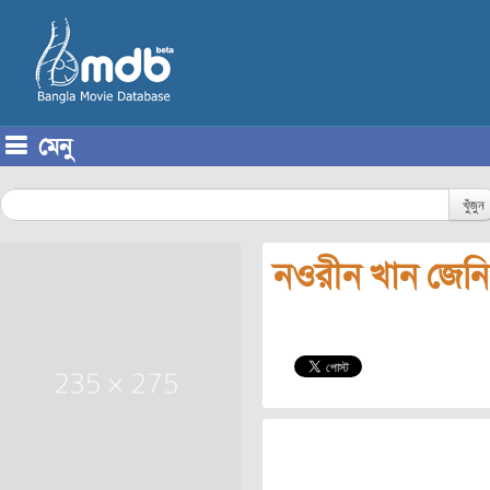
মেনু
Skip to content
খুঁজুন
নওরীন খান জেনি