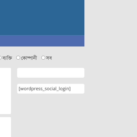
ব্যক্তি
কোম্পানী
সব
[wordpress_social_login]