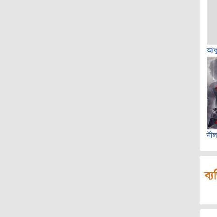
আধু
নীল
ব্য