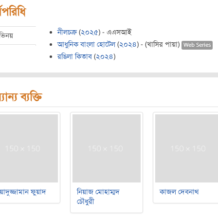
মপরিধি
নীলচক্র
(
২০২৫
) - এএসআই
ভিনয়
আধুনিক বাংলা হোটেল
(
২০২৪
) - (খাসির পায়া)
Web Series
রঙিলা কিতাব
(
২০২৪
)
যান্য ব্যক্তি
য়াদুজ্জামান ফুয়াদ
নিয়াজ মোহাম্মদ
কাজল দেবনাথ
চৌধুরী