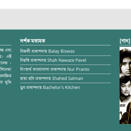
দর্শক মতামত
[গান]
্ছে এবং
বিজলী
প্রকাশনায়
Balay Biswas
ময়। এই
নিয়তি
প্রকাশনায়
Shah Nawaze Pavel
াবেজ -
সিনেমা
নিঃস্বার্থ ভালোবাসা
প্রকাশনায়
Nur Pranto
চ্চিত্র
ছায়া-ছবি
প্রকাশনায়
Shahed Salman
লা মুভি
ডুব
প্রকাশনায়
Bachelor's Kitchen