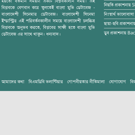
হয়তো বর্তমান সময়টা একটি বিপ্লবকালীন সময়। এই
নিয়তি
প্রকাশনায়
S
বিপ্লবকে বেগবান করে তুলতেই বাংলা মুভি ডেটাবেজ -
বাংলাদেশী সিনেমার ডেটাবেজ। বাংলাদেশী সিনেমা
নিঃস্বার্থ ভালোবাসা
ইন্ডাস্ট্রির এই পরিবর্তনকালীন সময়ে বাংলাদেশী চলচ্চিত্র
ছায়া-ছবি
প্রকাশনা
বিপ্লবকে অনুভব করতে, বিপ্লবের সাক্ষী হতে বাংলা মুভি
ডুব
প্রকাশনায়
Bac
ডেটাবেজ এর সাথে থাকুন। ধন্যবাদ।
আমাদের কথা
বিএমডিবি ভলান্টিয়ার
গোপনীয়তার নীতিমালা
যোগাযোগ
বি