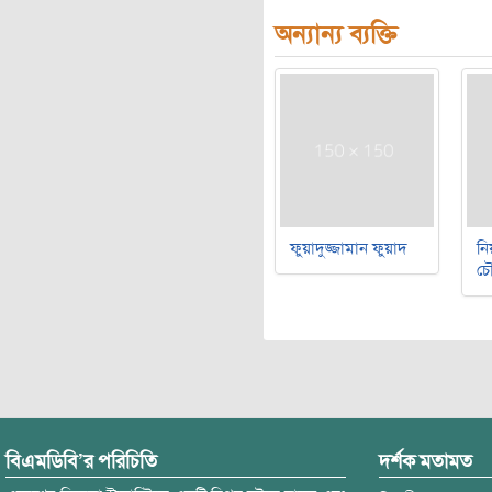
অন্যান্য ব্যক্তি
ফুয়াদুজ্জামান ফুয়াদ
নি
চৌ
বিএমডিবি’র পরিচিতি
দর্শক মতামত