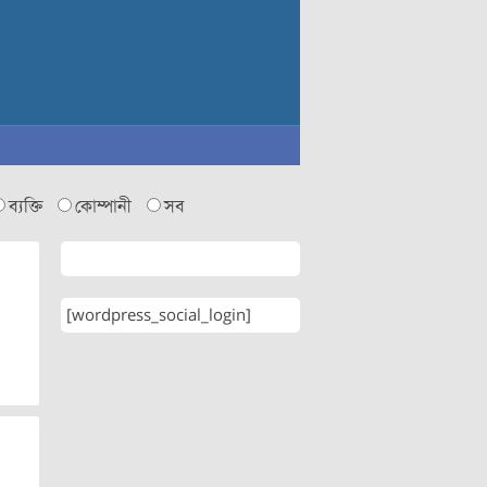
ব্যক্তি
কোম্পানী
সব
[wordpress_social_login]