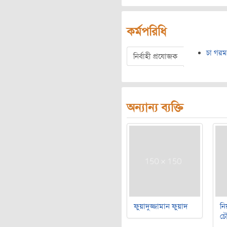
কর্মপরিধি
চা গরম
নির্বাহী প্রযোজক
অন্যান্য ব্যক্তি
ফুয়াদুজ্জামান ফুয়াদ
নি
চৌ