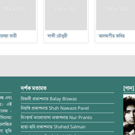
লেয়া বারী
সাথী চৌধুরী
আলমগীর কবির
দর্শক মতামত
[গান]
্ছে এবং
বিজলী
প্রকাশনায়
Balay Biswas
ময়। এই
নিয়তি
প্রকাশনায়
Shah Nawaze Pavel
াবেজ -
সিনেমা
নিঃস্বার্থ ভালোবাসা
প্রকাশনায়
Nur Pranto
চ্চিত্র
ছায়া-ছবি
প্রকাশনায়
Shahed Salman
লা মুভি