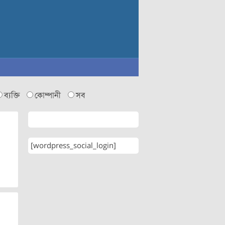
ব্যক্তি
কোম্পানী
সব
[wordpress_social_login]