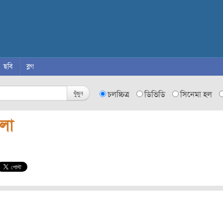
ছবি
ব্লগ
খুঁজুন
চলচ্চিত্র
ডিভিডি
সিনেমা হল
িলা