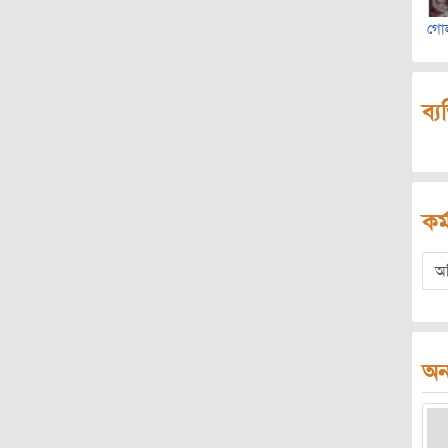
গোল
ব্য
কর্
অ
অন্