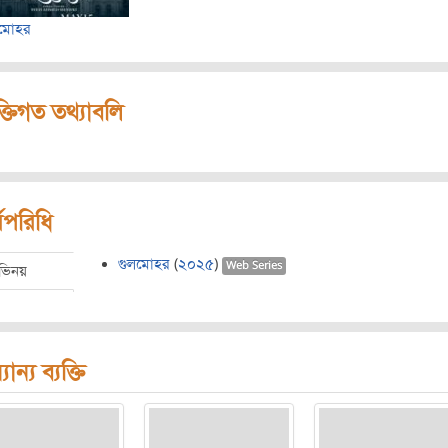
লমোহর
ক্তিগত তথ্যাবলি
মপরিধি
গুলমোহর
(
২০২৫
)
Web Series
ভিনয়
যান্য ব্যক্তি