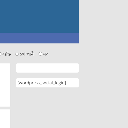
ব্যক্তি
কোম্পানী
সব
[wordpress_social_login]