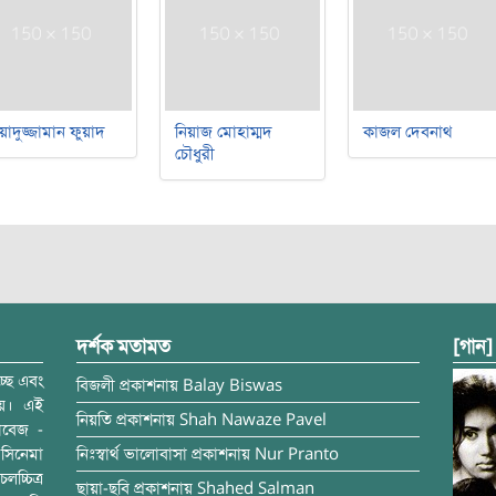
য়াদুজ্জামান ফুয়াদ
নিয়াজ মোহাম্মদ
কাজল দেবনাথ
চৌধুরী
দর্শক মতামত
[গান]
্ছে এবং
বিজলী
প্রকাশনায়
Balay Biswas
ময়। এই
নিয়তি
প্রকাশনায়
Shah Nawaze Pavel
াবেজ -
সিনেমা
নিঃস্বার্থ ভালোবাসা
প্রকাশনায়
Nur Pranto
চ্চিত্র
ছায়া-ছবি
প্রকাশনায়
Shahed Salman