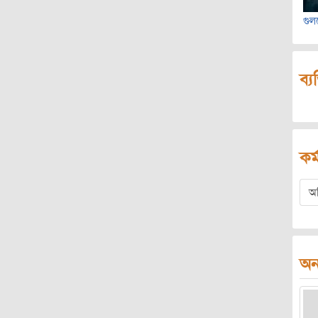
গু
ব্য
কর্
অ
অন্