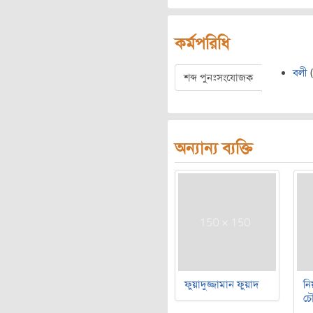
কর্মপরিধি
বলী
(
শব্দ পুনঃসংযোজক
অন্যান্য ব্যক্তি
ফুয়াদুজ্জামান ফুয়াদ
নি
চৌ