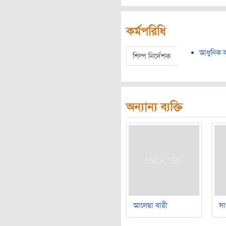
কর্মপরিধি
আধুনিক ব
শিল্প নির্দেশক
অন্যান্য ব্যক্তি
আলেয়া বারী
সা