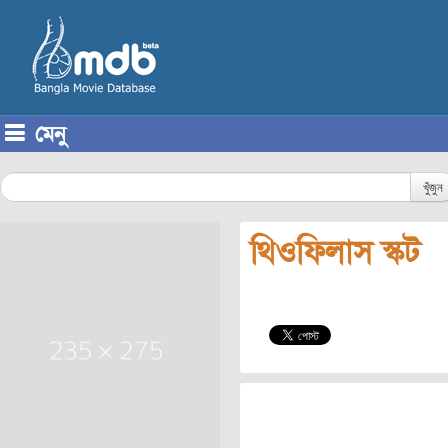
মেনু
Skip to content
খুঁজুন
থিওফিলাস স্কট