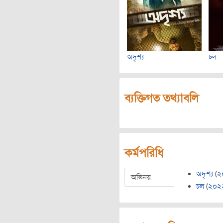
অদৃশ্য
চল
ব্যক্তিগত তথ্যাবলি
কর্মপরিধি
অদৃশ্য
(
২
অভিনয়
চল
(
২০২