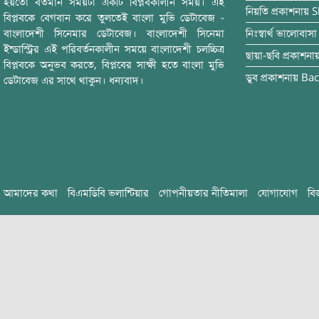
হয়তো বর্তমান সময়টা একটি বিপ্লবকালীন সময়। এই
নিয়তি
প্রকাশনায়
S
বিপ্লবকে বেগবান করে তুলতেই বাংলা মুভি ডেটাবেজ -
বাংলাদেশী সিনেমার ডেটাবেজ। বাংলাদেশী সিনেমা
নিঃস্বার্থ ভালোবাসা
ইন্ডাস্ট্রির এই পরিবর্তনকালীন সময়ে বাংলাদেশী চলচ্চিত্র
ছায়া-ছবি
প্রকাশনা
বিপ্লবকে অনুভব করতে, বিপ্লবের সাক্ষী হতে বাংলা মুভি
ডুব
প্রকাশনায়
Bac
ডেটাবেজ এর সাথে থাকুন। ধন্যবাদ।
আমাদের কথা
বিএমডিবি ভলান্টিয়ার
গোপনীয়তার নীতিমালা
যোগাযোগ
বি