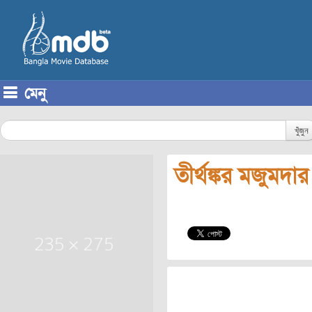
মেনু
Skip to content
খুঁজুন
তীর্থঙ্কর মজুমদার