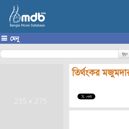
মেনু
Skip to content
খুঁজুন
তির্থংকর মজুমদা