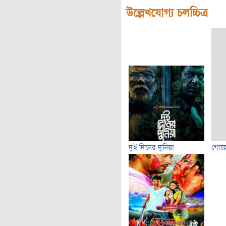
উল্লেখযোগ্য চলচ্চিত্র
দুই দিনের দুনিয়া
গোয়ে