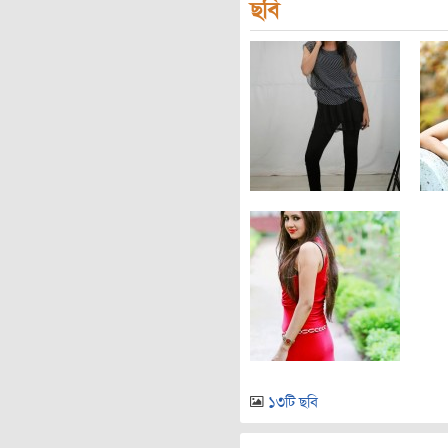
ছবি
১৩টি ছবি