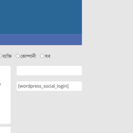
ব্যক্তি
কোম্পানী
সব
ও
[wordpress_social_login]