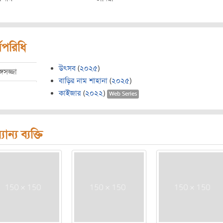
মপরিধি
উৎসব
(
২০২৫
)
্গসজ্জা
বাড়ির নাম শাহানা
(
২০২৫
)
কাইজার
(
২০২২
)
Web Series
যান্য ব্যক্তি