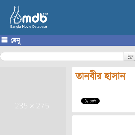
মেনু
Skip to content
খুঁজুন
তানবীর হাসান