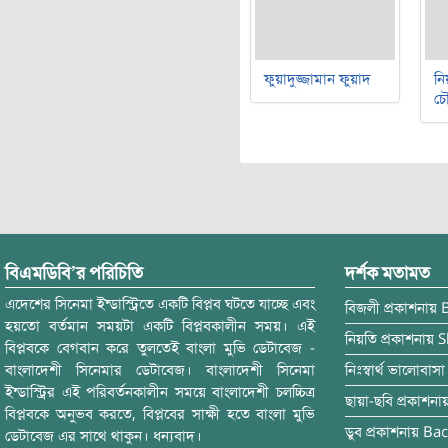
ফুয়াদুজ্জামান ফুয়াদ
নি
চৌ
বিএমডিবি’র পরিচিতি
দর্শক মতামত
এদেশের সিনেমা ইন্ডাস্ট্রিতে একটি বিপ্লব ঘটতে যাচ্ছে এবং
বিজলী
প্রকাশনায়
হয়তো বর্তমান সময়টা একটি বিপ্লবকালীন সময়। এই
নিয়তি
প্রকাশনায়
S
বিপ্লবকে বেগবান করে তুলতেই বাংলা মুভি ডেটাবেজ -
বাংলাদেশী সিনেমার ডেটাবেজ। বাংলাদেশী সিনেমা
নিঃস্বার্থ ভালোবাসা
ইন্ডাস্ট্রির এই পরিবর্তনকালীন সময়ে বাংলাদেশী চলচ্চিত্র
ছায়া-ছবি
প্রকাশনা
বিপ্লবকে অনুভব করতে, বিপ্লবের সাক্ষী হতে বাংলা মুভি
ডুব
প্রকাশনায়
Bac
ডেটাবেজ এর সাথে থাকুন। ধন্যবাদ।