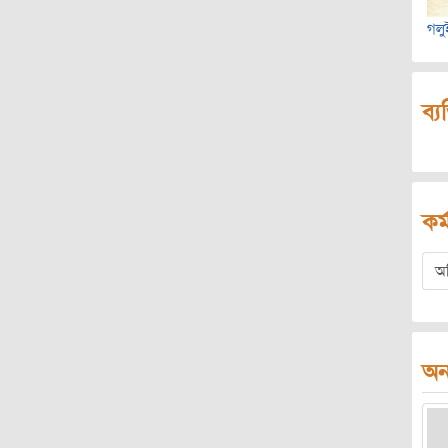
গলু
ব্য
কর্
অ
অন্