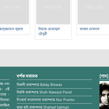
য়াদুজ্জামান ফুয়াদ
নিয়াজ মোহাম্মদ
কাজল দেবনাথ
চৌধুরী
দর্শক মতামত
[গান]
্ছে এবং
বিজলী
প্রকাশনায়
Balay Biswas
ময়। এই
নিয়তি
প্রকাশনায়
Shah Nawaze Pavel
াবেজ -
সিনেমা
নিঃস্বার্থ ভালোবাসা
প্রকাশনায়
Nur Pranto
চ্চিত্র
ছায়া-ছবি
প্রকাশনায়
Shahed Salman