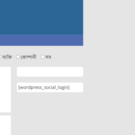
ব্যক্তি
কোম্পানী
সব
[wordpress_social_login]