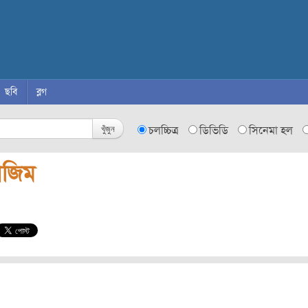
ছবি
ব্লগ
খুঁজুন
চলচ্চিত্র
ডিভিডি
সিনেমা হল
াজিম