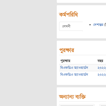
কর্মপরিধি
দেশান্তর
(চ
লেখনী
পুরষ্কার
পুরষ্কার
বছর
বিএফডিএ অ্যাওয়ার্ডস
২০২২
বিএফডিএ অ্যাওয়ার্ডস
২০২২
অন্যান্য ব্যক্তি