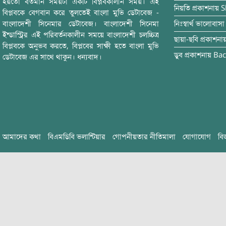
হয়তো বর্তমান সময়টা একটি বিপ্লবকালীন সময়। এই
নিয়তি
প্রকাশনায়
S
বিপ্লবকে বেগবান করে তুলতেই বাংলা মুভি ডেটাবেজ -
বাংলাদেশী সিনেমার ডেটাবেজ। বাংলাদেশী সিনেমা
নিঃস্বার্থ ভালোবাসা
ইন্ডাস্ট্রির এই পরিবর্তনকালীন সময়ে বাংলাদেশী চলচ্চিত্র
ছায়া-ছবি
প্রকাশনা
বিপ্লবকে অনুভব করতে, বিপ্লবের সাক্ষী হতে বাংলা মুভি
ডুব
প্রকাশনায়
Bac
ডেটাবেজ এর সাথে থাকুন। ধন্যবাদ।
আমাদের কথা
বিএমডিবি ভলান্টিয়ার
গোপনীয়তার নীতিমালা
যোগাযোগ
বি