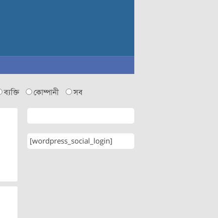
ব্যক্তি
কোম্পানী
সব
[wordpress_social_login]