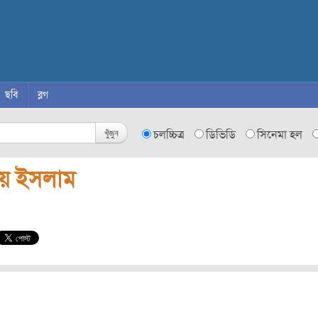
ছবি
ব্লগ
খুঁজুন
চলচ্চিত্র
ডিভিডি
সিনেমা হল
য় ইসলাম