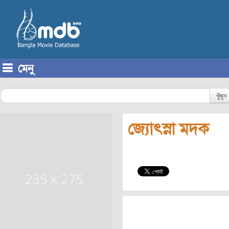
মেনু
Skip to content
খুঁজুন
জ্যোৎস্না মদক