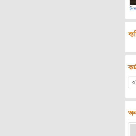
প্র
ব্য
কর্
অ
অন্