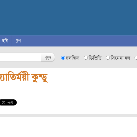
ছবি
ব্লগ
খুঁজুন
চলচ্চিত্র
ডিভিডি
সিনেমা হল
যোতির্ময়ী কুন্ডু