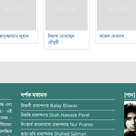
য়াদুজ্জামান ফুয়াদ
নিয়াজ মোহাম্মদ
কাজল দেবনাথ
চৌধুরী
দর্শক মতামত
[গান]
্ছে এবং
বিজলী
প্রকাশনায়
Balay Biswas
ময়। এই
নিয়তি
প্রকাশনায়
Shah Nawaze Pavel
াবেজ -
সিনেমা
নিঃস্বার্থ ভালোবাসা
প্রকাশনায়
Nur Pranto
চ্চিত্র
ছায়া-ছবি
প্রকাশনায়
Shahed Salman