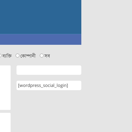
ব্যক্তি
কোম্পানী
সব
[wordpress_social_login]