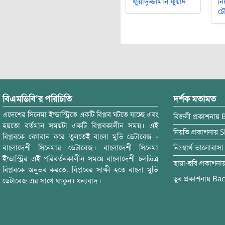
ফুয়াদুজ্জামান ফুয়াদ
নি
চৌ
বিএমডিবি’র পরিচিতি
দর্শক মতামত
এদেশের সিনেমা ইন্ডাস্ট্রিতে একটি বিপ্লব ঘটতে যাচ্ছে এবং
বিজলী
প্রকাশনায়
হয়তো বর্তমান সময়টা একটি বিপ্লবকালীন সময়। এই
নিয়তি
প্রকাশনায়
S
বিপ্লবকে বেগবান করে তুলতেই বাংলা মুভি ডেটাবেজ -
বাংলাদেশী সিনেমার ডেটাবেজ। বাংলাদেশী সিনেমা
নিঃস্বার্থ ভালোবাসা
ইন্ডাস্ট্রির এই পরিবর্তনকালীন সময়ে বাংলাদেশী চলচ্চিত্র
ছায়া-ছবি
প্রকাশনা
বিপ্লবকে অনুভব করতে, বিপ্লবের সাক্ষী হতে বাংলা মুভি
ডুব
প্রকাশনায়
Bac
ডেটাবেজ এর সাথে থাকুন। ধন্যবাদ।