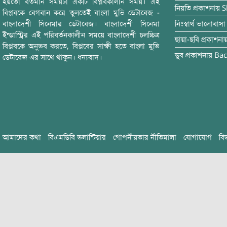
হয়তো বর্তমান সময়টা একটি বিপ্লবকালীন সময়। এই
নিয়তি
প্রকাশনায়
S
বিপ্লবকে বেগবান করে তুলতেই বাংলা মুভি ডেটাবেজ -
বাংলাদেশী সিনেমার ডেটাবেজ। বাংলাদেশী সিনেমা
নিঃস্বার্থ ভালোবাসা
ইন্ডাস্ট্রির এই পরিবর্তনকালীন সময়ে বাংলাদেশী চলচ্চিত্র
ছায়া-ছবি
প্রকাশনা
বিপ্লবকে অনুভব করতে, বিপ্লবের সাক্ষী হতে বাংলা মুভি
ডুব
প্রকাশনায়
Bac
ডেটাবেজ এর সাথে থাকুন। ধন্যবাদ।
আমাদের কথা
বিএমডিবি ভলান্টিয়ার
গোপনীয়তার নীতিমালা
যোগাযোগ
বি