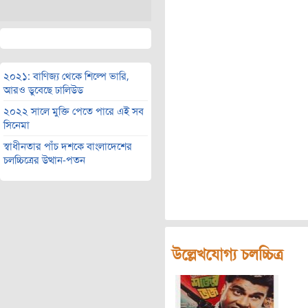
২০২১: বাণিজ্য থেকে শিল্পে ভারি,
আরও ডুবেছে ঢালিউড
২০২২ সালে মুক্তি পেতে পারে এই সব
সিনেমা
স্বাধীনতার পাঁচ দশকে বাংলাদেশের
চলচ্চিত্রের উত্থান-পতন
উল্লেখযোগ্য চলচ্চিত্র