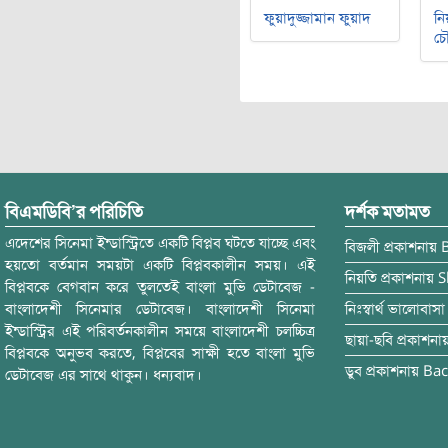
ফুয়াদুজ্জামান ফুয়াদ
নি
চৌ
বিএমডিবি’র পরিচিতি
দর্শক মতামত
এদেশের সিনেমা ইন্ডাস্ট্রিতে একটি বিপ্লব ঘটতে যাচ্ছে এবং
বিজলী
প্রকাশনায়
হয়তো বর্তমান সময়টা একটি বিপ্লবকালীন সময়। এই
নিয়তি
প্রকাশনায়
S
বিপ্লবকে বেগবান করে তুলতেই বাংলা মুভি ডেটাবেজ -
বাংলাদেশী সিনেমার ডেটাবেজ। বাংলাদেশী সিনেমা
নিঃস্বার্থ ভালোবাসা
ইন্ডাস্ট্রির এই পরিবর্তনকালীন সময়ে বাংলাদেশী চলচ্চিত্র
ছায়া-ছবি
প্রকাশনা
বিপ্লবকে অনুভব করতে, বিপ্লবের সাক্ষী হতে বাংলা মুভি
ডুব
প্রকাশনায়
Bac
ডেটাবেজ এর সাথে থাকুন। ধন্যবাদ।