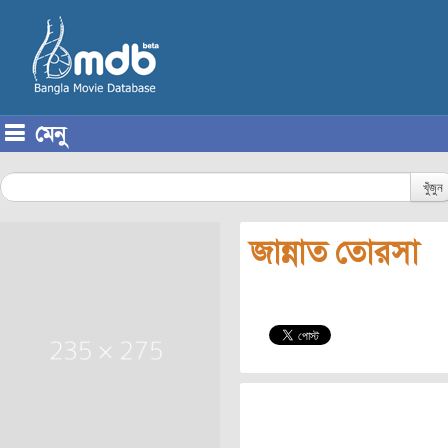
মেনু
Skip to content
খুঁজুন
জান্নাত তোরসা