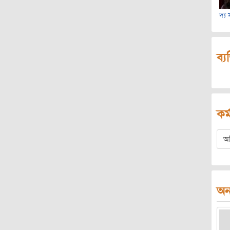
দ্য
ব্য
কর্
অ
অন্