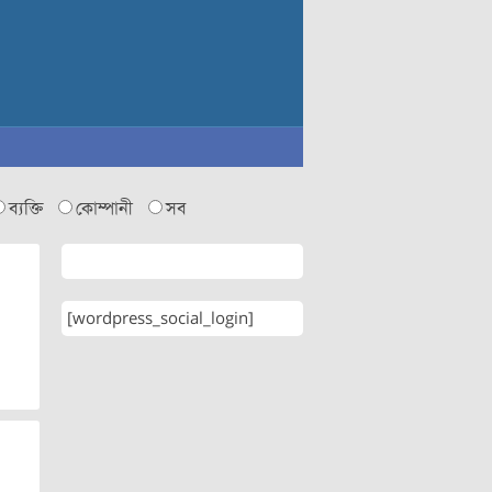
ব্যক্তি
কোম্পানী
সব
[wordpress_social_login]