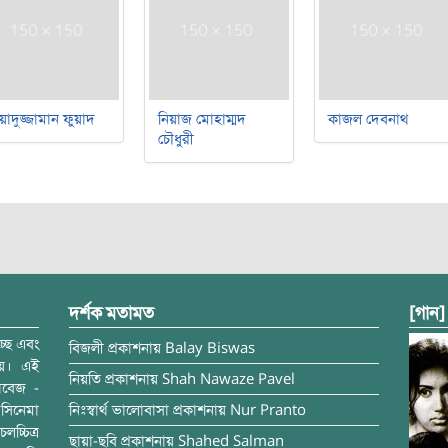
য়াদুজ্জামান ফুয়াদ
নিয়াজ মোহাম্মদ
কাজল দেবনাথ
চৌধুরী
দর্শক মতামত
[গান]
্ছে এবং
বিজলী
প্রকাশনায়
Balay Biswas
ময়। এই
নিয়তি
প্রকাশনায়
Shah Nawaze Pavel
াবেজ -
সিনেমা
নিঃস্বার্থ ভালোবাসা
প্রকাশনায়
Nur Pranto
চ্চিত্র
ছায়া-ছবি
প্রকাশনায়
Shahed Salman