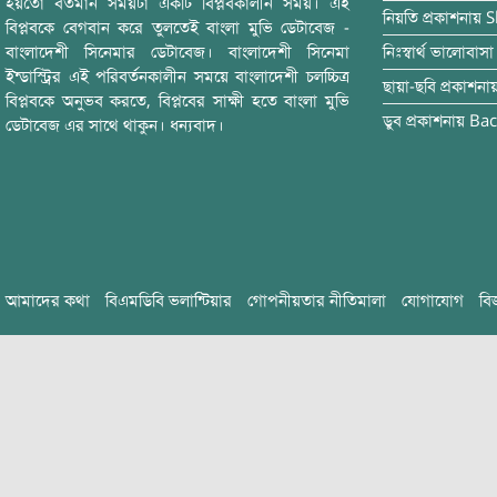
হয়তো বর্তমান সময়টা একটি বিপ্লবকালীন সময়। এই
নিয়তি
প্রকাশনায়
S
বিপ্লবকে বেগবান করে তুলতেই বাংলা মুভি ডেটাবেজ -
বাংলাদেশী সিনেমার ডেটাবেজ। বাংলাদেশী সিনেমা
নিঃস্বার্থ ভালোবাসা
ইন্ডাস্ট্রির এই পরিবর্তনকালীন সময়ে বাংলাদেশী চলচ্চিত্র
ছায়া-ছবি
প্রকাশনা
বিপ্লবকে অনুভব করতে, বিপ্লবের সাক্ষী হতে বাংলা মুভি
ডুব
প্রকাশনায়
Bac
ডেটাবেজ এর সাথে থাকুন। ধন্যবাদ।
আমাদের কথা
বিএমডিবি ভলান্টিয়ার
গোপনীয়তার নীতিমালা
যোগাযোগ
বি