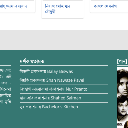
য়াদুজ্জামান ফুয়াদ
নিয়াজ মোহাম্মদ
কাজল দেবনাথ
চৌধুরী
দর্শক মতামত
[গান]
্ছে এবং
বিজলী
প্রকাশনায়
Balay Biswas
ময়। এই
নিয়তি
প্রকাশনায়
Shah Nawaze Pavel
াবেজ -
সিনেমা
নিঃস্বার্থ ভালোবাসা
প্রকাশনায়
Nur Pranto
চ্চিত্র
ছায়া-ছবি
প্রকাশনায়
Shahed Salman
লা মুভি
ডুব
প্রকাশনায়
Bachelor's Kitchen