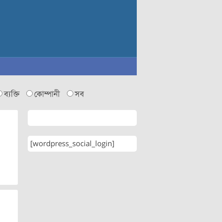
ব্যক্তি
কোম্পানী
সব
[wordpress_social_login]