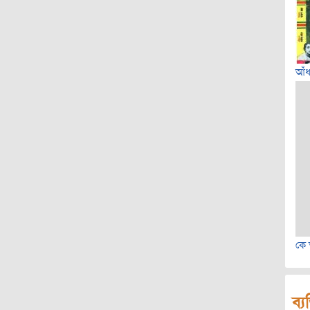
আঁ
কে 
ব্য