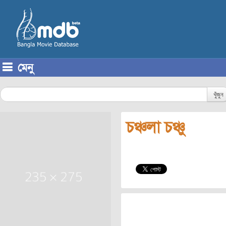
মেনু
Skip to content
খুঁজুন
চঞ্চলা চঞ্চু