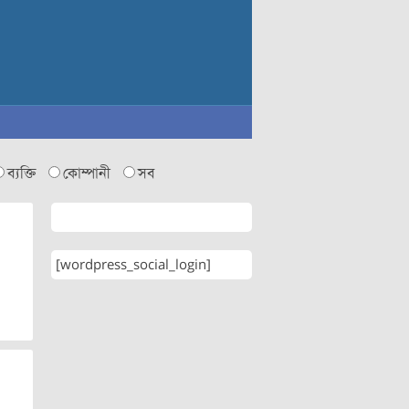
ব্যক্তি
কোম্পানী
সব
[wordpress_social_login]