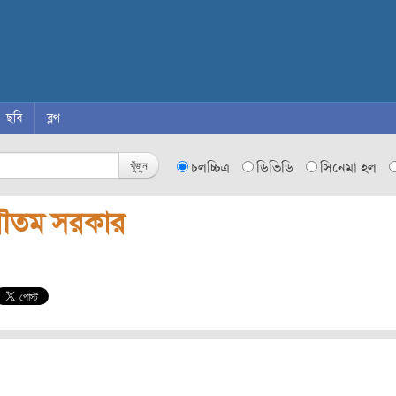
ছবি
ব্লগ
খুঁজুন
চলচ্চিত্র
ডিভিডি
সিনেমা হল
ৌতম সরকার