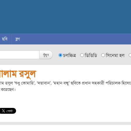
ছবি
ব্লগ
খুঁজুন
চলচ্চিত্র
ডিভিডি
সিনেমা হল
োলাম রসুল
ম রসুল ‘শুধু তোমারি’, ‘দয়াবান’, ‘মহান বন্ধু’ ছবিতে প্রধান সহকারী পরিচালক হিসে
 করেছেন।