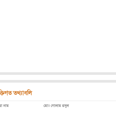
ক্তিগত তথ্যাবলি
রো নাম
মোঃ গোলাম রসুল