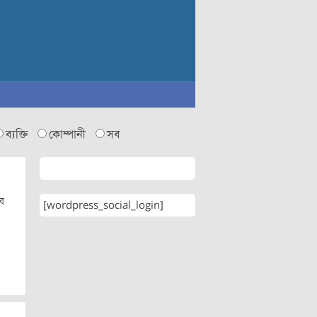
ব্যক্তি
কোম্পানী
সব
বে
[wordpress_social_login]