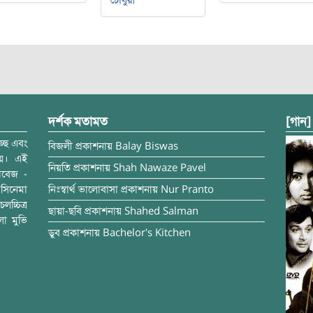
চৌধুরী
দর্শক মতামত
[গান]
্ছে এবং
বিজলী
প্রকাশনায়
Balay Biswas
ময়। এই
নিয়তি
প্রকাশনায়
Shah Nawaze Pavel
াবেজ -
সিনেমা
নিঃস্বার্থ ভালোবাসা
প্রকাশনায়
Nur Pranto
চ্চিত্র
ছায়া-ছবি
প্রকাশনায়
Shahed Salman
লা মুভি
ডুব
প্রকাশনায়
Bachelor's Kitchen