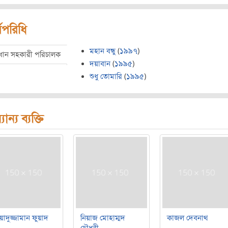
মপরিধি
মহান বন্ধু
(
১৯৯৭
)
রধান সহকারী পরিচালক
দয়াবান
(
১৯৯৫
)
শুধু তোমারি
(
১৯৯৫
)
যান্য ব্যক্তি
য়াদুজ্জামান ফুয়াদ
নিয়াজ মোহাম্মদ
কাজল দেবনাথ