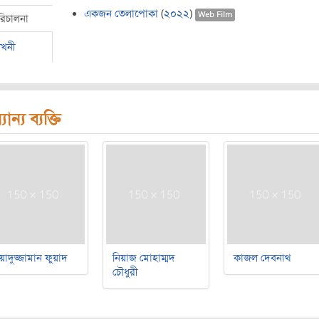
একজন তেলাপোকা
(
২০২২
)
Web Film
রিচালনা
েখনী
যান্য ব্যক্তি
য়াদুজ্জামান ফুয়াদ
নিয়াজ মোহাম্মদ
কাজল দেবনাথ
চৌধুরী