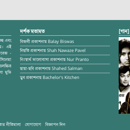
দর্শক মতামত
[গান]
্ছে এবং
বিজলী
প্রকাশনায়
Balay Biswas
ময়। এই
নিয়তি
প্রকাশনায়
Shah Nawaze Pavel
াবেজ -
সিনেমা
নিঃস্বার্থ ভালোবাসা
প্রকাশনায়
Nur Pranto
চ্চিত্র
ছায়া-ছবি
প্রকাশনায়
Shahed Salman
লা মুভি
ডুব
প্রকাশনায়
Bachelor's Kitchen
ার নীতিমালা
যোগাযোগ
বিজ্ঞাপন দিন