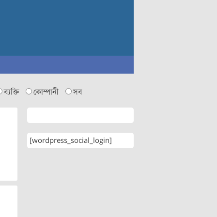
ব্যক্তি
কোম্পানী
সব
[wordpress_social_login]