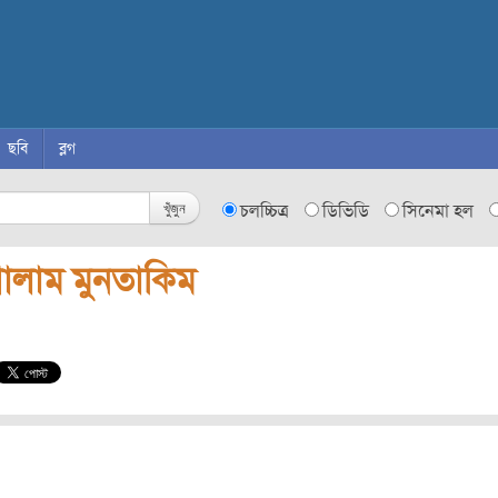
ছবি
ব্লগ
খুঁজুন
চলচ্চিত্র
ডিভিডি
সিনেমা হল
োলাম মুনতাকিম