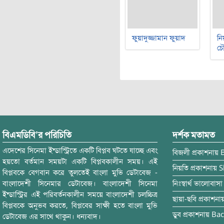
ফুয়াদুজ্জামান ফুয়াদ
নি
চৌ
বিএমডিবি’র পরিচিতি
দর্শক মতামত
এদেশের সিনেমা ইন্ডাস্ট্রিতে একটি বিপ্লব ঘটতে যাচ্ছে এবং
বিজলী
প্রকাশনায়
হয়তো বর্তমান সময়টা একটি বিপ্লবকালীন সময়। এই
নিয়তি
প্রকাশনায়
S
বিপ্লবকে বেগবান করে তুলতেই বাংলা মুভি ডেটাবেজ -
বাংলাদেশী সিনেমার ডেটাবেজ। বাংলাদেশী সিনেমা
নিঃস্বার্থ ভালোবাসা
ইন্ডাস্ট্রির এই পরিবর্তনকালীন সময়ে বাংলাদেশী চলচ্চিত্র
ছায়া-ছবি
প্রকাশনা
বিপ্লবকে অনুভব করতে, বিপ্লবের সাক্ষী হতে বাংলা মুভি
ডুব
প্রকাশনায়
Bac
ডেটাবেজ এর সাথে থাকুন। ধন্যবাদ।