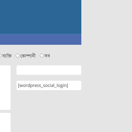
ব্যক্তি
কোম্পানী
সব
[wordpress_social_login]