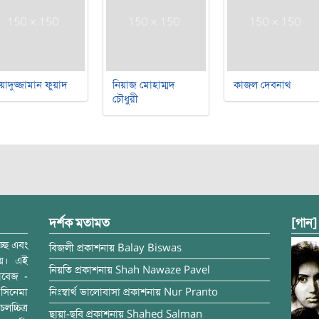
য়াদুজ্জামান ফুয়াদ
নিয়াজ মোহাম্মদ
কাজল দেবনাথ
চৌধুরী
দর্শক মতামত
[গান]
্ছে এবং
বিজলী
প্রকাশনায়
Balay Biswas
ময়। এই
নিয়তি
প্রকাশনায়
Shah Nawaze Pavel
াবেজ -
সিনেমা
নিঃস্বার্থ ভালোবাসা
প্রকাশনায়
Nur Pranto
চ্চিত্র
ছায়া-ছবি
প্রকাশনায়
Shahed Salman