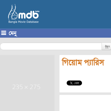
মেনু
Skip to content
খুঁজুন
গিয়োম প্যারিস