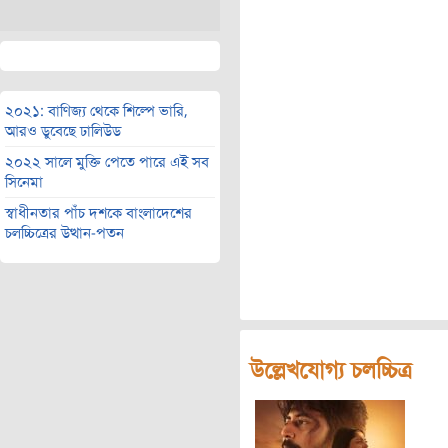
২০২১: বাণিজ্য থেকে শিল্পে ভারি,
আরও ডুবেছে ঢালিউড
২০২২ সালে মুক্তি পেতে পারে এই সব
সিনেমা
স্বাধীনতার পাঁচ দশকে বাংলাদেশের
চলচ্চিত্রের উত্থান-পতন
উল্লেখযোগ্য চলচ্চিত্র