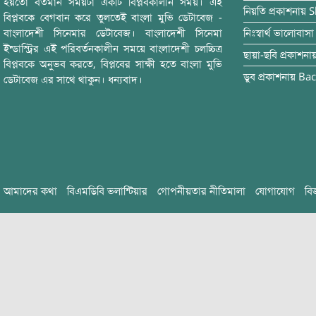
হয়তো বর্তমান সময়টা একটি বিপ্লবকালীন সময়। এই
নিয়তি
প্রকাশনায়
S
বিপ্লবকে বেগবান করে তুলতেই বাংলা মুভি ডেটাবেজ -
বাংলাদেশী সিনেমার ডেটাবেজ। বাংলাদেশী সিনেমা
নিঃস্বার্থ ভালোবাসা
ইন্ডাস্ট্রির এই পরিবর্তনকালীন সময়ে বাংলাদেশী চলচ্চিত্র
ছায়া-ছবি
প্রকাশনা
বিপ্লবকে অনুভব করতে, বিপ্লবের সাক্ষী হতে বাংলা মুভি
ডুব
প্রকাশনায়
Bac
ডেটাবেজ এর সাথে থাকুন। ধন্যবাদ।
আমাদের কথা
বিএমডিবি ভলান্টিয়ার
গোপনীয়তার নীতিমালা
যোগাযোগ
বি