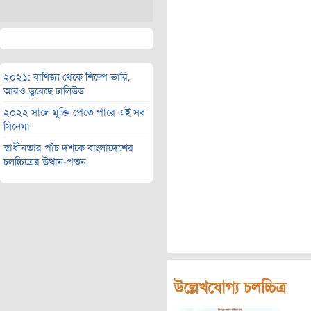
২০২১: বাণিজ্য থেকে শিল্পে ভারি,
আরও ডুবেছে ঢালিউড
২০২২ সালে মুক্তি পেতে পারে এই সব
সিনেমা
স্বাধীনতার পাঁচ দশকে বাংলাদেশের
চলচ্চিত্রের উত্থান-পতন
উল্লেখযোগ্য চলচ্চিত্র