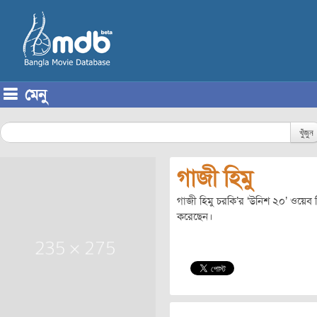
মেনু
Skip to content
খুঁজুন
গাজী হিমু
গাজী হিমু চরকি’র ‘উনিশ ২০’ ওয়েব 
করেছেন।