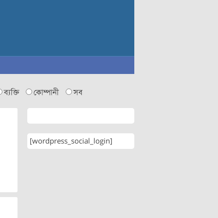
ব্যক্তি
কোম্পানী
সব
[wordpress_social_login]