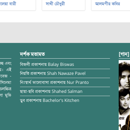
লেয়া বারী
সাথী চৌধুরী
আলমগীর কবির
দর্শক মতামত
[গান]
্ছে এবং
বিজলী
প্রকাশনায়
Balay Biswas
ময়। এই
নিয়তি
প্রকাশনায়
Shah Nawaze Pavel
াবেজ -
সিনেমা
নিঃস্বার্থ ভালোবাসা
প্রকাশনায়
Nur Pranto
চ্চিত্র
ছায়া-ছবি
প্রকাশনায়
Shahed Salman
লা মুভি
ডুব
প্রকাশনায়
Bachelor's Kitchen