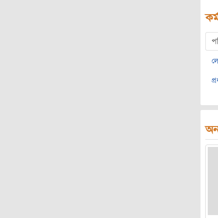
কর্
প
ল
প্
অন্