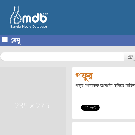
মেনু
Skip to content
খুঁজুন
গফুর
গফুর ‘পলাতক আসামী’ ছবিতে অভি