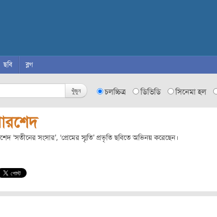
ছবি
ব্লগ
খুঁজুন
চলচ্চিত্র
ডিভিডি
সিনেমা হল
োরশেদ
েদ ‘সতীনের সংসার’, ‘প্রেমের স্মৃতি’ প্রভৃতি ছবিতে অভিনয় করেছেন।