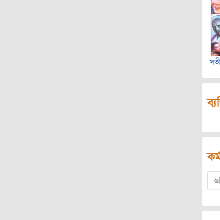
সতী
ব্য
কর্
অ