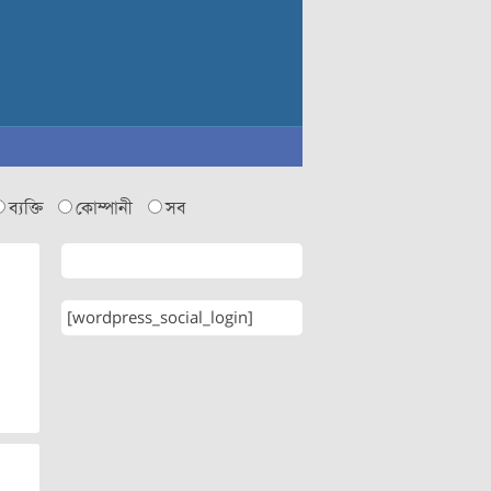
ব্যক্তি
কোম্পানী
সব
[wordpress_social_login]