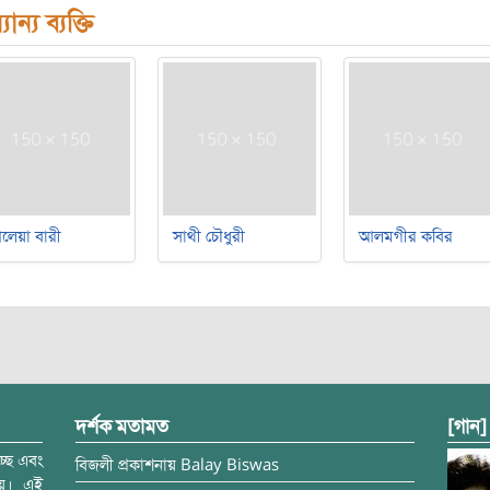
যান্য ব্যক্তি
লেয়া বারী
সাথী চৌধুরী
আলমগীর কবির
দর্শক মতামত
[গান]
্ছে এবং
বিজলী
প্রকাশনায়
Balay Biswas
ময়। এই