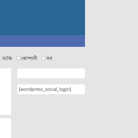
ব্যক্তি
কোম্পানী
সব
[wordpress_social_login]