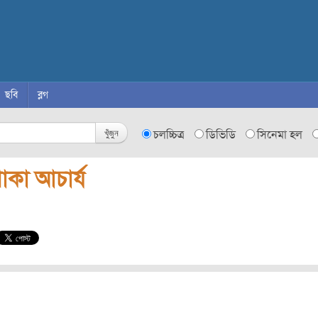
ছবি
ব্লগ
খুঁজুন
চলচ্চিত্র
ডিভিডি
সিনেমা হল
োকা আচার্য