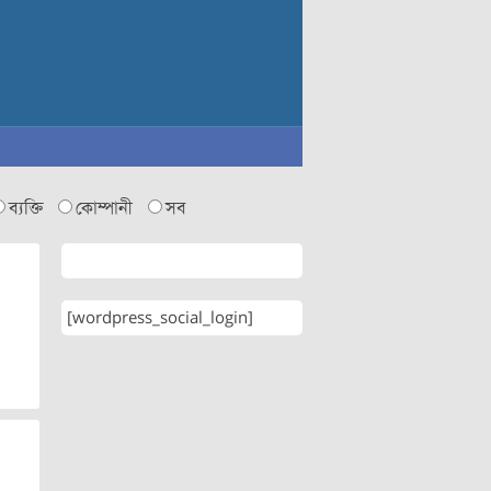
ব্যক্তি
কোম্পানী
সব
[wordpress_social_login]