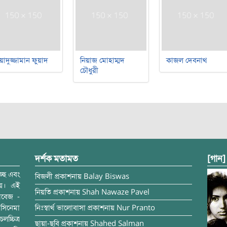
য়াদুজ্জামান ফুয়াদ
নিয়াজ মোহাম্মদ
কাজল দেবনাথ
চৌধুরী
দর্শক মতামত
[গান]
্ছে এবং
বিজলী
প্রকাশনায়
Balay Biswas
ময়। এই
নিয়তি
প্রকাশনায়
Shah Nawaze Pavel
াবেজ -
সিনেমা
নিঃস্বার্থ ভালোবাসা
প্রকাশনায়
Nur Pranto
চ্চিত্র
ছায়া-ছবি
প্রকাশনায়
Shahed Salman