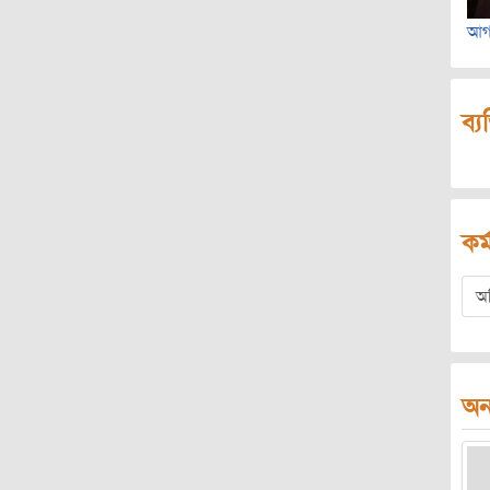
আগন
ব্য
কর্
অ
অন্