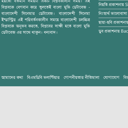
হয়তো বর্তমান সময়টা একটি বিপ্লবকালীন সময়। এই
নিয়তি
প্রকাশনায়
S
বিপ্লবকে বেগবান করে তুলতেই বাংলা মুভি ডেটাবেজ -
বাংলাদেশী সিনেমার ডেটাবেজ। বাংলাদেশী সিনেমা
নিঃস্বার্থ ভালোবাসা
ইন্ডাস্ট্রির এই পরিবর্তনকালীন সময়ে বাংলাদেশী চলচ্চিত্র
ছায়া-ছবি
প্রকাশনা
বিপ্লবকে অনুভব করতে, বিপ্লবের সাক্ষী হতে বাংলা মুভি
ডুব
প্রকাশনায়
Bac
ডেটাবেজ এর সাথে থাকুন। ধন্যবাদ।
আমাদের কথা
বিএমডিবি ভলান্টিয়ার
গোপনীয়তার নীতিমালা
যোগাযোগ
বি